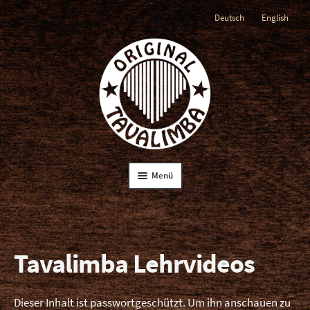
Deutsch
English
Zur
Zum
Navigation
Inhalt
springen
springen
Menü
Startseite
Die Tavalimba
Tavalimba Lehrvideos
Lehrbuch
Dieser Inhalt ist passwortgeschützt. Um ihn anschauen zu