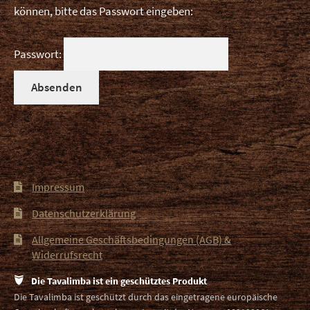
können, bitte das Passwort eingeben:
Unt
Videos
ausk
Passwort:
Tavalimba Lehrvideos
Shop
Rezensionen
Kontakt
Impressum
Datenschutzerklärung
Allgemeine Geschäftsbedingungen (AGB) &
Widerrufsrecht
Die Tavalimba ist ein geschütztes Produkt
Die Tavalimba ist geschützt durch das eingetragene europäische