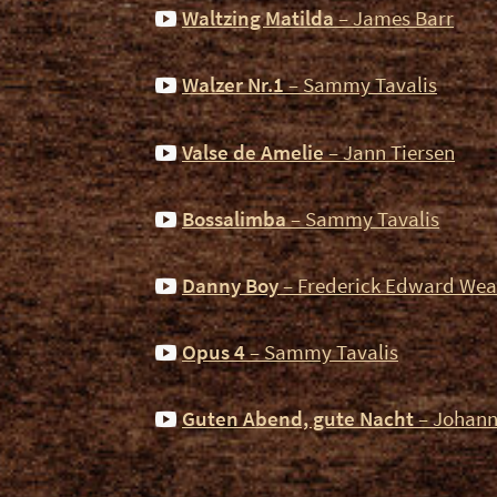
Waltzing Matilda
– James Barr
Walzer Nr.1
– Sammy Tavalis
Valse de Amelie
– Jann Tiersen
Bossalimba
– Sammy Tavalis
Danny Boy
– Frederick Edward Wea
Opus 4
– Sammy Tavalis
Guten Abend, gute Nacht
– Johann