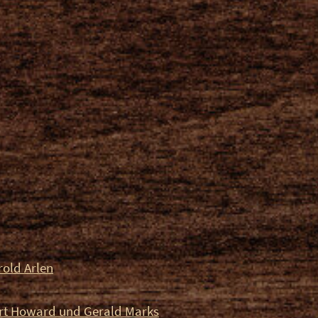
old Arlen
rt Howard und Gerald Marks