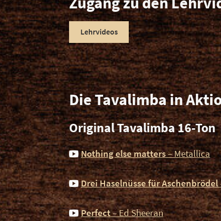
Zugang zu den Lehrvi
Lehrvideos
Die Tavalimba in Akti
Original Tavalimba 16-Ton
Nothing else matters
– Metallica
Drei Haselnüsse für Aschenbrödel
Perfect
– Ed Sheeran