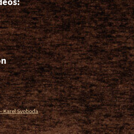
deos:
on
– Karel Svoboda