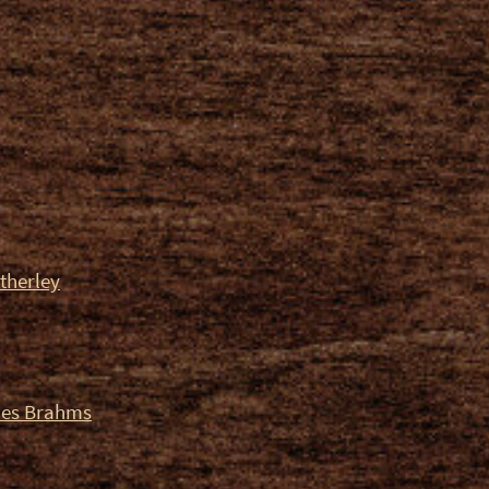
therley
es Brahms