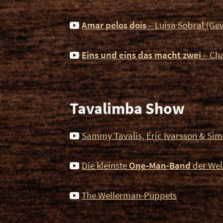
Amar pelos dois
– Luisa Sobral (Ge
Eins und eins das macht zwei
– Cha
Tavalimba Show
Sammy Tavalis, Eric Ivarsson & Si
Die kleinste
One-Man-Band
der Wel
The Wellerman-Puppets