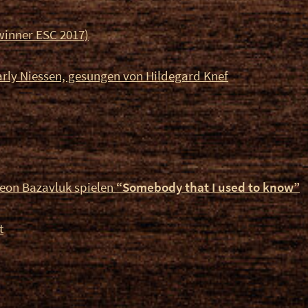
winner ESC 2017)
rly Niessen, gesungen von Hildegard Knef
meon Bazavluk spielen
“Somebody that I used to know”
t