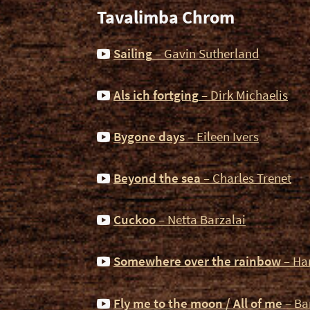
Tavalimba Chrom
Sailing
– Gavin Sutherland
Als ich fortging
– Dirk Michaelis
Bygone days
– Eileen Ivers
Beyond the sea
– Charles Trenet
Cuckoo
– Netta Barzalai
Somewhere over the rainbow
– Har
Fly me to the moon / All of me
– Ba