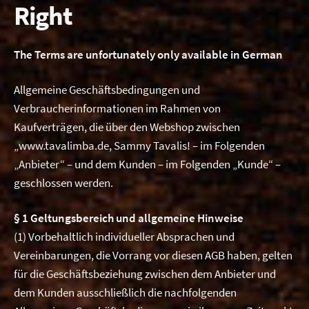
Right
Expa
Videos
child
men
The Terms are unfortunately only available in German
Shop (German)
Allgemeine Geschäftsbedingungen und
Contact
Verbraucherinformationen im Rahmen von
Kaufverträgen, die über den Webshop zwischen
„www.tavalimba.de, Sammy Tavalis! – im Folgenden
„Anbieter“ – und dem Kunden – im Folgenden „Kunde“ –
geschlossen werden.
§ 1 Geltungsbereich und allgemeine Hinweise
(1) Vorbehaltlich individueller Absprachen und
Vereinbarungen, die Vorrang vor diesen AGB haben, gelten
für die Geschäftsbeziehung zwischen dem Anbieter und
dem Kunden ausschließlich die nachfolgenden