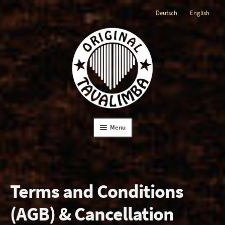
Deutsch
English
Skip
Skip
to
to
navigation
content
Menu
Home
The Tavalimba
Terms and Conditions
(AGB) & Cancellation
The Instruction Book