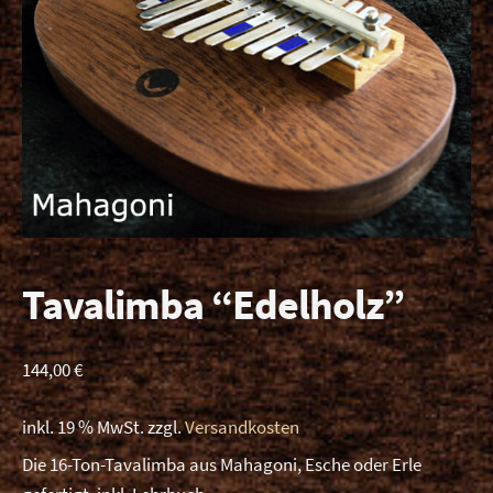
Unt
Videos
ausk
Shop
Rezensionen
Kontakt
Tavalimba “Edelholz”
144,00
€
inkl. 19 % MwSt.
zzgl.
Versandkosten
Die 16-Ton-Tavalimba aus Mahagoni, Esche oder Erle