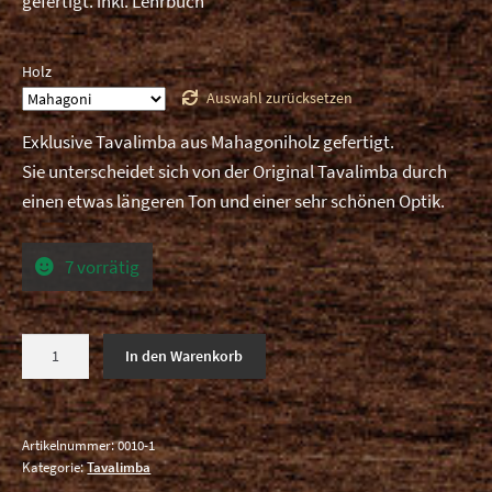
gefertigt. inkl. Lehrbuch
Holz
Auswahl zurücksetzen
Exklusive Tavalimba aus Mahagoniholz gefertigt.
Sie unterscheidet sich von der Original Tavalimba durch
einen etwas längeren Ton und einer sehr schönen Optik.
7 vorrätig
Tavalimba
In den Warenkorb
"Edelholz"
Menge
Artikelnummer:
0010-1
Kategorie:
Tavalimba